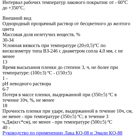
Интервал рабочих температур лакового покрытия: от - 60°С
до +350°С.
Внешний вид
Однородный прозрачный раствор от бесцветного до желтого
цвета
Массовая доля нелетучих веществ, %
30-34
Условная вязкость при температуре (20±0,5)°С по
вискозиметру типа ВЗ-246 с диаметром сопла 4,0 мм, с не
менее
13
Время высыхания пленки до степени 3, ч, не более при
температуре: (100±3) ºС - (150±5)
1 -
рH неводного раствора
6-7
Потеря в массе пленки, выдержанной при (350±5) ºС в
течение 10ч, %, не менее
18
Прочность пленки при ударе, выдержанной в течение 10ч, см,
не менее - при температуре (350±5) ºС; в течение 3
ч,Дж(кгс*см), не менее - при температуре (500±5) ºС
40 -
Руководство по применению Лака КО-08 и Эмали КО-88