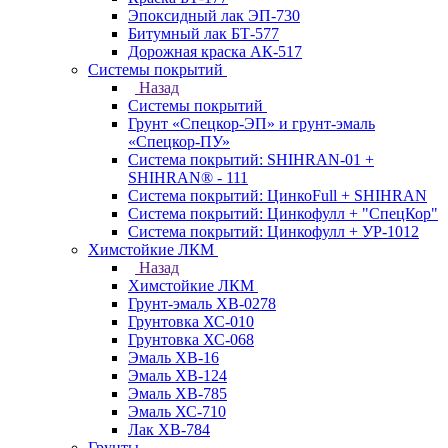
Эпоксидный лак ЭП-730
Битумный лак БТ-577
Дорожная краска АК-517
Системы покрытий
Назад
Системы покрытий
Грунт «Спецкор-ЭП» и грунт-эмаль
«Спецкор-ПУ»
Система покрытий: SHIHRAN-01 +
SHIHRAN® - 111
Система покрытий: ЦинкоFull + SHIHRAN
Система покрытий: Цинкофулл + "СпецКор"
Система покрытий: Цинкофулл + УР-1012
Химстойкие ЛКМ
Назад
Химстойкие ЛКМ
Грунт-эмаль ХВ-0278
Грунтовка ХС-010
Грунтовка ХС-068
Эмаль ХВ-16
Эмаль ХВ-124
Эмаль ХВ-785
Эмаль ХС-710
Лак ХВ-784
Грунты