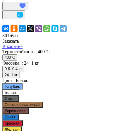
801 ₽/
кг
Заказать
В корзине
Термостойкость :
400°C
400°C
Фасовка. :
24+1 кг
9.6+0.4 кг
24+1 кг
Цвет :
Белая.
Голубая.
Белая.
Сталь.
Светло-коричневый.
Коричневая.
Синяя.
Красная.
Желтая.