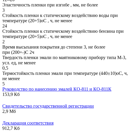
Эластичность пленки при изгибе , мм, не более
3
Стойкость пленки к статическому воздействию воды при
температуре (20+5)оС , ч, не менее
24
Стойкость пленки к статическому воздействию бензина при
температуре (20+5)оС , ч, не менее
2
Время высыхания покрытия до степени 3, не более
при (200+-)С 2ч
Твердость пленки эмали по маятниковому прибору типа М-3,
усл. ед, не менее
0,5
Термостойкость пленки эмали при температуре (440±10)оС, ч,
не менее
5
Руководство по нанесению эмалей КО-811 и КО-811К
153,9 Кб
Свидетельство государственной регистрации
2,9 Мб
Декларация соответствия
912,7 Кб