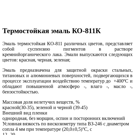
Термостойкая эмаль КО-811К
Эмаль термостойкая КО-811 различных цветов, представляет
собой суспензию пигментов в растворе
кремнийорганического лака. Эмали выпускаются следующих
цветов: красная, черная, зеленая;
Эмаль предназначена для защитной окраски стальных,
титановых и алюминиевых поверхностей, подвергающихся в
процессе эксплуатации воздействию температур до +400ºС и
обладают повышенной атмосферо -, влаго -, масло -,
бензостойкостью.
Массовая доля нелетучих веществ, %
красной(30-35), зеленой и черной (39-45)
Внешний вид пленки
однородная, без морщин, оспин и посторонних включений
Условная вязкость по вискозиметру типа ВЗ-246 с диаметром
сопла 4 мм при температуре (20,0±0,5)°С, с
12--20