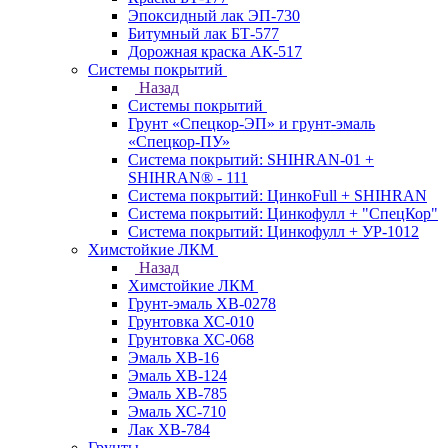
Эпоксидный лак ЭП-730
Битумный лак БТ-577
Дорожная краска АК-517
Системы покрытий
Назад
Системы покрытий
Грунт «Спецкор-ЭП» и грунт-эмаль
«Спецкор-ПУ»
Система покрытий: SHIHRAN-01 +
SHIHRAN® - 111
Система покрытий: ЦинкоFull + SHIHRAN
Система покрытий: Цинкофулл + "СпецКор"
Система покрытий: Цинкофулл + УР-1012
Химстойкие ЛКМ
Назад
Химстойкие ЛКМ
Грунт-эмаль ХВ-0278
Грунтовка ХС-010
Грунтовка ХС-068
Эмаль ХВ-16
Эмаль ХВ-124
Эмаль ХВ-785
Эмаль ХС-710
Лак ХВ-784
Грунты