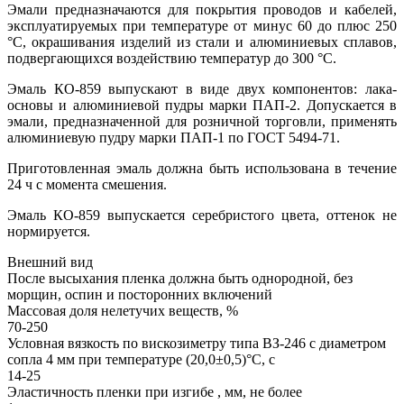
Эмали предназначаются для покрытия проводов и кабелей,
эксплуатируемых при температуре от минус 60 до плюс 250
°С, окрашивания изделий из стали и алюминиевых сплавов,
подвергающихся воздействию температур до 300 °С.
Эмаль КО-859 выпускают в виде двух компонентов: лака-
основы и алюминиевой пудры марки ПАП-2. Допускается в
эмали, предназначенной для розничной торговли, применять
алюминиевую пудру марки ПАП-1 по ГОСТ 5494-71.
Приготовленная эмаль должна быть использована в течение
24 ч с момента смешения.
Эмаль КО-859 выпускается серебристого цвета, оттенок не
нормируется.
Внешний вид
После высыхания пленка должна быть однородной, без
морщин, оспин и посторонних включений
Массовая доля нелетучих веществ, %
70-250
Условная вязкость по вискозиметру типа ВЗ-246 с диаметром
сопла 4 мм при температуре (20,0±0,5)°С, с
14-25
Эластичность пленки при изгибе , мм, не более