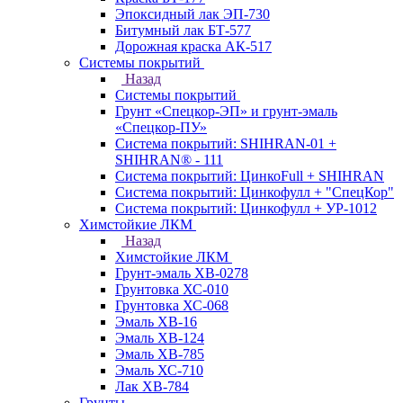
Эпоксидный лак ЭП-730
Битумный лак БТ-577
Дорожная краска АК-517
Системы покрытий
Назад
Системы покрытий
Грунт «Спецкор-ЭП» и грунт-эмаль
«Спецкор-ПУ»
Система покрытий: SHIHRAN-01 +
SHIHRAN® - 111
Система покрытий: ЦинкоFull + SHIHRAN
Система покрытий: Цинкофулл + "СпецКор"
Система покрытий: Цинкофулл + УР-1012
Химстойкие ЛКМ
Назад
Химстойкие ЛКМ
Грунт-эмаль ХВ-0278
Грунтовка ХС-010
Грунтовка ХС-068
Эмаль ХВ-16
Эмаль ХВ-124
Эмаль ХВ-785
Эмаль ХС-710
Лак ХВ-784
Грунты