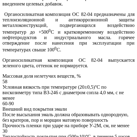
введением целевых добавок.
Органосиликатная композиция ОС 82-04 предназначены для
теплоизоляционной и антикоррозионной защиты
металлоконструкций, подвергающихся воздействию
0
температур до +500
С и кратковременному воздействию
нефтепродуктов и индустриального масла. горячее
отверждение после нанесения при эксплуатации при
0
температурах свыше 100
С.
Органосиликатная композиция ОС 82-04 выпускается
зеленого цвета, оттенок не нормируется.
Массовая доля нелетучих веществ, %
58
Условная вязкость при температуре (20±0,5)°С по
вискозиметру типа ВЗ-246 с диаметром сопла 4,0 мм, с не
менее
60-90
Внешний вид покрытия эмали
После высыхания эмаль должна образовывать однородную,
без кратеров, пор и морщин матовую поверхность
Прочность пленки при ударе на приборе У-2М, см, не менее
30
Теплостойкость покрытия при (500±10)°C, в течение 5 часов