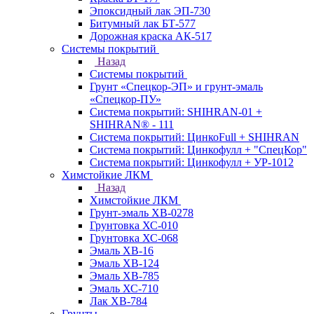
Эпоксидный лак ЭП-730
Битумный лак БТ-577
Дорожная краска АК-517
Системы покрытий
Назад
Системы покрытий
Грунт «Спецкор-ЭП» и грунт-эмаль
«Спецкор-ПУ»
Система покрытий: SHIHRAN-01 +
SHIHRAN® - 111
Система покрытий: ЦинкоFull + SHIHRAN
Система покрытий: Цинкофулл + "СпецКор"
Система покрытий: Цинкофулл + УР-1012
Химстойкие ЛКМ
Назад
Химстойкие ЛКМ
Грунт-эмаль ХВ-0278
Грунтовка ХС-010
Грунтовка ХС-068
Эмаль ХВ-16
Эмаль ХВ-124
Эмаль ХВ-785
Эмаль ХС-710
Лак ХВ-784
Грунты