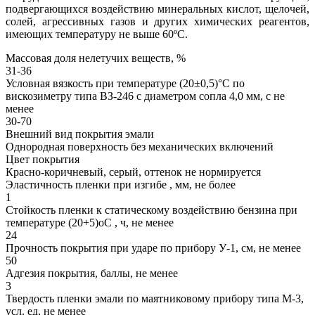
подвергающихся воздействию минеральных кислот, щелочей,
солей, агрессивных газов и других химических реагентов,
имеющих температуру не выше 60ºС.
Массовая доля нелетучих веществ, %
31-36
Условная вязкость при температуре (20±0,5)°С по
вискозиметру типа ВЗ-246 с диаметром сопла 4,0 мм, с не
менее
30-70
Внешний вид покрытия эмали
Однородная поверхность без механических включений
Цвет покрытия
Красно-коричневый, серый, оттенок не нормируется
Эластичность пленки при изгибе , мм, не более
1
Стойкость пленки к статическому воздействию бензина при
температуре (20+5)оС , ч, не менее
24
Прочность покрытия при ударе по прибору У-1, см, не менее
50
Адгезия покрытия, баллы, не менее
3
Твердость пленки эмали по маятниковому прибору типа М-3,
усл. ед, не менее