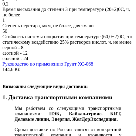
0,2
Время высыхания до степени 3 при температуре (20±2)0С, ч,
не более
1
Степень перетира, мкм, не более, для эмали
50
Стойкость системы покрытия при температуре (60,0±2)0С, ч к
статическому воздействию 25% растворов кислот, ч, не менее
серной - 8
азотной - 12
соляной - 24
Руководство по применению Грунт ХС-068
144,6 Кб
В
озможны следующие виды доставки:
1. Доставка транспортными компаниями
Мы работаем со следующими транспортными
компаниями:
ПЭК, Байкал-сервис, КИТ,
Деловые линии, Энергия, ЖелДорЭкспедиция.
Сроки доставки по России зависят от конкретной
транспортной компании и уточняются у