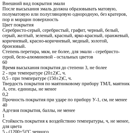
Внешний вид покрытия эмали
После высыхания эмаль должна образовывать матовую,
полуматовую или полуглянцевую однородную, без кратеров,
пор и морщин поверхность
Цвет покрытия
Серебристо-серый, серебристый, графит, черный, белый,
серый, желтый, зеленый, красный, ярко-красный, оранжевый,
коричневый, красно-коричневый, медный, золотой,
бронзовый.
Степень перетира, мкм, не более, для эмали - серебристо-
серой, бело-алюминевой - остальных цветов
60
Время высыхания покрытия до степени 3, не более
2 - при температуре (20±2)С, ч.
0,5 - при температуре (150±2)С, ч.
Твердость покрытия по маятниковому прибору ТМЛ, маятник
А, отн. единицы, не менее
0,2
Прочность покрытия при ударе по прибору У-1, см, не менее
40
Адгезия покрытия, баллы, не менее
1
Стойкость покрытия к воздействию температуры, ч, не менее,
для цвета
5 - (1200±5)°С черного