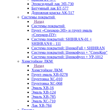
Эпоксидный лак ЭП-730
Битумный лак БТ-577
Дорожная краска АК-517
Системы покрытий
Назад
Системы покрытий
Грунт «Спецкор-ЭП» и грунт-эмаль
«Спецкор-ПУ»
Система покрытий: SHIHRAN-01 +
SHIHRAN® - 111
Система покрытий: ЦинкоFull + SHIHRAN
Система покрытий: Цинкофулл + "СпецКор"
Система покрытий: Цинкофулл + УР-1012
Химстойкие ЛКМ
Назад
Химстойкие ЛКМ
Грунт-эмаль ХВ-0278
Грунтовка ХС-010
Грунтовка ХС-068
Эмаль ХВ-16
Эмаль ХВ-124
Эмаль ХВ-785
Эмаль ХС-710
Лак ХВ-784
Грунты