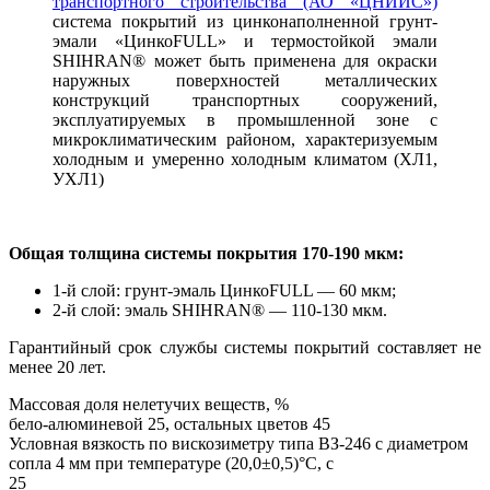
транспортного строительства (АО «ЦНИИС»)
система покрытий из цинконаполненной грунт-
эмали «ЦинкоFULL» и термостойкой эмали
SHIHRAN® может быть применена для окраски
наружных поверхностей металлических
конструкций транспортных сооружений,
эксплуатируемых в промышленной зоне с
микроклиматическим районом, характеризуемым
холодным и умеренно холодным климатом (ХЛ1,
УХЛ1)
Общая толщина системы покрытия 170-190 мкм:
1-й слой: грунт-эмаль ЦинкоFULL — 60 мкм;
2-й слой: эмаль SHIHRAN® — 110-130 мкм.
Гарантийный срок службы системы покрытий составляет не
менее 20 лет.
Массовая доля нелетучих веществ, %
бело-алюминевой 25, остальных цветов 45
Условная вязкость по вискозиметру типа ВЗ-246 с диаметром
сопла 4 мм при температуре (20,0±0,5)°С, с
25