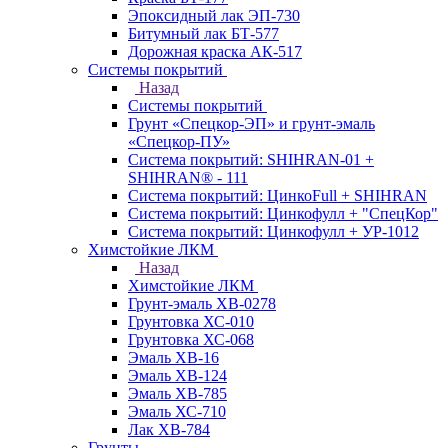
Эпоксидный лак ЭП-730
Битумный лак БТ-577
Дорожная краска АК-517
Системы покрытий
Назад
Системы покрытий
Грунт «Спецкор-ЭП» и грунт-эмаль
«Спецкор-ПУ»
Система покрытий: SHIHRAN-01 +
SHIHRAN® - 111
Система покрытий: ЦинкоFull + SHIHRAN
Система покрытий: Цинкофулл + "СпецКор"
Система покрытий: Цинкофулл + УР-1012
Химстойкие ЛКМ
Назад
Химстойкие ЛКМ
Грунт-эмаль ХВ-0278
Грунтовка ХС-010
Грунтовка ХС-068
Эмаль ХВ-16
Эмаль ХВ-124
Эмаль ХВ-785
Эмаль ХС-710
Лак ХВ-784
Грунты