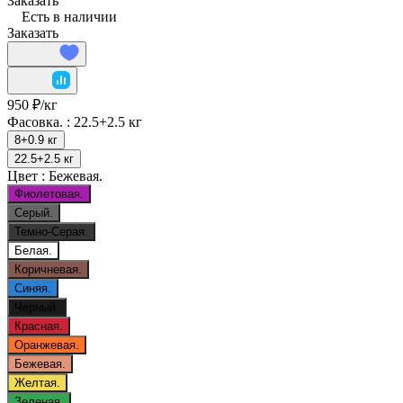
Заказать
Есть в наличии
Заказать
950 ₽/
кг
Фасовка. :
22.5+2.5 кг
8+0.9 кг
22.5+2.5 кг
Цвет :
Бежевая.
Фиолетовая.
Серый.
Темно-Серая.
Белая.
Коричневая.
Синяя.
Черный.
Красная.
Оранжевая.
Бежевая.
Желтая.
Зеленая.