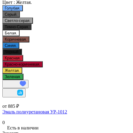
Цвет :
Желтая.
Голубая.
Серый.
Светло-серая.
Темно-Серая.
Белая.
Коричневая.
Синяя.
Черный.
Красная.
Красно-коричневая.
Желтая.
Зеленая.
от 885 ₽
Эмаль полиуретановая УР-1012
0
Есть в наличии