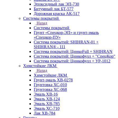
Эпоксидный лак ЭП-730
Битумный лак БТ-577
Дорожная краска АК-517
Системы покрытий
Назад
Системы покрытий
Грунт «Спецкор-ЭП» и грунт-эмаль
«Спецкор-ПУ»
Система покрытий: SHIHRAN-01 +
SHIHRAN® - 111
Система покрытий: ЦинкоFull + SHIHRAN
Система покрытий: Цинкофулл + "СпецКор"
Система покрытий: Цинкофулл + УР-1012
Химстойкие ЛКМ
Назад
Химстойкие ЛКМ
Грунт-эмаль ХВ-0278
Грунтовка ХС-010
Грунтовка ХС-068
Эмаль ХВ-16
Эмаль ХВ-124
Эмаль ХВ-785
Эмаль ХС-710
Лак ХВ-784
Грунты