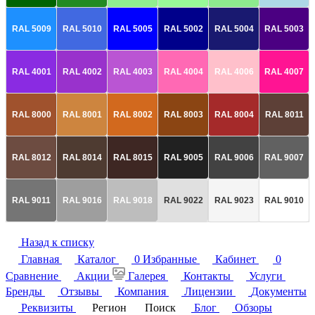
RAL 5009
RAL 5010
RAL 5005
RAL 5002
RAL 5004
RAL 5003
RAL 4001
RAL 4002
RAL 4003
RAL 4004
RAL 4006
RAL 4007
RAL 8000
RAL 8001
RAL 8002
RAL 8003
RAL 8004
RAL 8011
RAL 8012
RAL 8014
RAL 8015
RAL 9005
RAL 9006
RAL 9007
RAL 9011
RAL 9016
RAL 9018
RAL 9022
RAL 9023
RAL 9010
Назад к списку
Главная
Каталог
0
Избранные
Кабинет
0
Сравнение
Акции
Галерея
Контакты
Услуги
Бренды
Отзывы
Компания
Лицензии
Документы
Реквизиты
Регион
Поиск
Блог
Обзоры