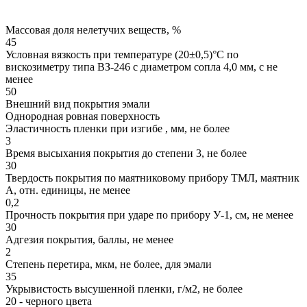
Массовая доля нелетучих веществ, %
45
Условная вязкость при температуре (20±0,5)°С по
вискозиметру типа ВЗ-246 с диаметром сопла 4,0 мм, с не
менее
50
Внешний вид покрытия эмали
Однородная ровная поверхность
Эластичность пленки при изгибе , мм, не более
3
Время высыхания покрытия до степени 3, не более
30
Твердость покрытия по маятниковому прибору ТМЛ, маятник
А, отн. единицы, не менее
0,2
Прочность покрытия при ударе по прибору У-1, см, не менее
30
Адгезия покрытия, баллы, не менее
2
Степень перетира, мкм, не более, для эмали
35
Укрывистость высушенной пленки, г/м2, не более
20 - черного цвета