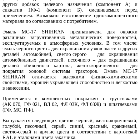
других добавок целевого назначения (компонент А) и
сиккатив НФ-1 (компонент Б), смешиваемых перед
применением. Возможно изготовление однокомпонентного
материала по согласованию с потребителем.
Эмаль МС-17 SHIHRAN предназначена для окраски
различных загрунтованных металлических поверхностей,
эксплуатируемых в атмосферных условиях. В том числе:
эмаль черного цвета - для окрашивания узлов шасси и других
деталей автомобилей, светло-серого - для окрашивания
автомобильных двигателей, песочного – для окрашивания
деталей обивочного картона, желто-коричневого – для
покрытия ходовой системы тракторов. Эмаль МС-17
SHIHRAN отличается высокими физико-химическими
свойствами, хорошей укрывающей способностью и легкостью
в нанесении.
Применяется в комплексных покрытиях с грунтовками
(АК-070, ГФ-021, ВЛ-02, ФЛ-03К, ФЛ-03Ж) и шпатлевками
(ГФ, МС, ПФ).
Выпускается следующих цветов: черный, желто-коричневый,
голубой, песочный, серый, синий, красный, оранжевый,
светло-серый и другие цвета в соответствии с картотекой
RAL и эталонами цвета заказчика.