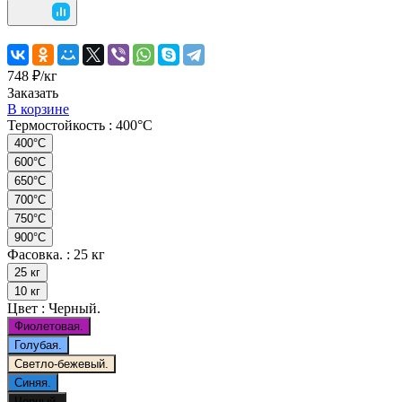
748 ₽/
кг
Заказать
В корзине
Термостойкость :
400°C
400°C
600°C
650°C
700°C
750°C
900°C
Фасовка. :
25 кг
25 кг
10 кг
Цвет :
Черный.
Фиолетовая.
Голубая.
Светло-бежевый.
Синяя.
Черный.