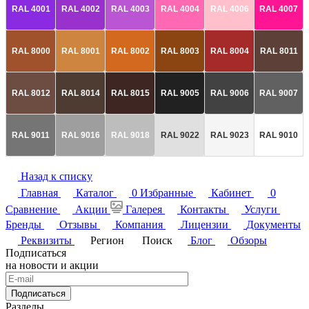
RAL 4001
RAL 4002
RAL 4003
RAL 4004
RAL 4006
RAL 4007
RAL 8000
RAL 8001
RAL 8002
RAL 8003
RAL 8004
RAL 8011
RAL 8012
RAL 8014
RAL 8015
RAL 9005
RAL 9006
RAL 9007
RAL 9011
RAL 9016
RAL 9018
RAL 9022
RAL 9023
RAL 9010
Назад к списку
Главная
Каталог
0
Избранные
Кабинет
0
Сравнение
Акции
Галерея
Контакты
Услуги
Бренды
Отзывы
Компания
Лицензии
Документы
Реквизиты
Регион
Поиск
Блог
Обзоры
Подписаться
на новости и акции
Подписаться
Разделы