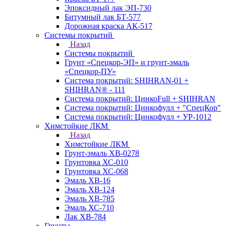
Эпоксидный лак ЭП-730
Битумный лак БТ-577
Дорожная краска АК-517
Системы покрытий
Назад
Системы покрытий
Грунт «Спецкор-ЭП» и грунт-эмаль
«Спецкор-ПУ»
Система покрытий: SHIHRAN-01 +
SHIHRAN® - 111
Система покрытий: ЦинкоFull + SHIHRAN
Система покрытий: Цинкофулл + "СпецКор"
Система покрытий: Цинкофулл + УР-1012
Химстойкие ЛКМ
Назад
Химстойкие ЛКМ
Грунт-эмаль ХВ-0278
Грунтовка ХС-010
Грунтовка ХС-068
Эмаль ХВ-16
Эмаль ХВ-124
Эмаль ХВ-785
Эмаль ХС-710
Лак ХВ-784
Грунты