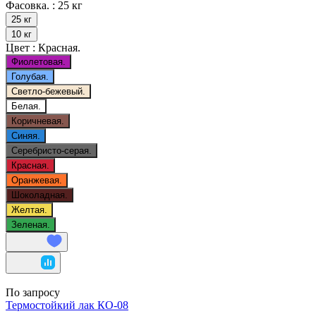
Фасовка. :
25 кг
25 кг
10 кг
Цвет :
Красная.
Фиолетовая.
Голубая.
Светло-бежевый.
Белая.
Коричневая.
Синяя.
Серебристо-серая.
Красная.
Оранжевая.
Шоколадная.
Желтая.
Зеленая.
По запросу
Термостойкий лак КО-08