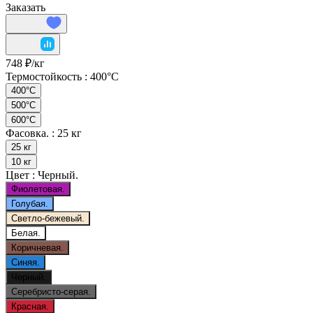
Заказать
748 ₽/
кг
Термостойкость :
400°C
400°C
500°C
600°C
Фасовка. :
25 кг
25 кг
10 кг
Цвет :
Черный.
Фиолетовая.
Голубая.
Светло-бежевый.
Белая.
Коричневая.
Синяя.
Черный.
Серебристо-серая.
Красная.