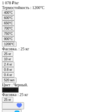
1 078 ₽/
кг
Термостойкость :
1200°С
400°C
600°C
650°С
700°C
750°С
900°С
1200°С
Фасовка. :
25 кг
25 кг
10 кг
2.4 кг
0.8 кг
0.4 кг
520 мл
Цвет :
Черный.
Черный.
Фасовка :
25 кг
25 кг