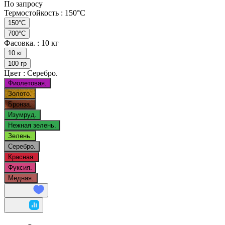
По запросу
Термостойкость :
150°C
150°C
700°C
Фасовка. :
10 кг
10 кг
100 гр
Цвет :
Серебро.
Фиолетовая.
Золото.
Бронза.
Изумруд.
Нежная зелень.
Зелень.
Серебро.
Красная.
Фуксия.
Медная.