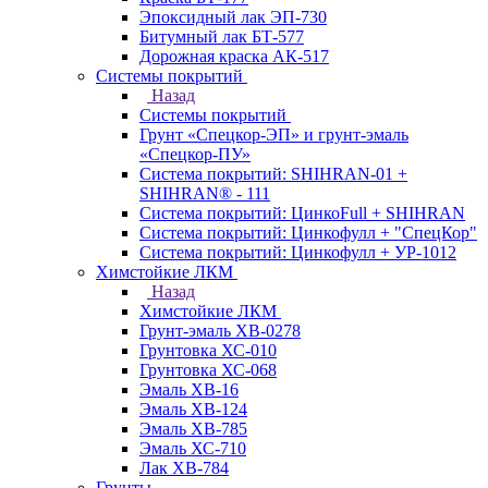
Эпоксидный лак ЭП-730
Битумный лак БТ-577
Дорожная краска АК-517
Системы покрытий
Назад
Системы покрытий
Грунт «Спецкор-ЭП» и грунт-эмаль
«Спецкор-ПУ»
Система покрытий: SHIHRAN-01 +
SHIHRAN® - 111
Система покрытий: ЦинкоFull + SHIHRAN
Система покрытий: Цинкофулл + "СпецКор"
Система покрытий: Цинкофулл + УР-1012
Химстойкие ЛКМ
Назад
Химстойкие ЛКМ
Грунт-эмаль ХВ-0278
Грунтовка ХС-010
Грунтовка ХС-068
Эмаль ХВ-16
Эмаль ХВ-124
Эмаль ХВ-785
Эмаль ХС-710
Лак ХВ-784
Грунты