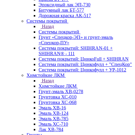
Эпоксидный лак ЭП-730
Битумный лак БТ-577
Дорожная краска АК-517
Системы покрытий
Назад
Системы покрытий
Грунт «Спецкор-ЭП» и грунт-эмаль
«Спецкор-ПУ»
Система покрытий: SHIHRAN-01 +
SHIHRAN® - 111
Система покрытий: ЦинкоFull + SHIHRAN
Система покрытий: Цинкофулл + "СпецКор"
Система покрытий: Цинкофулл + УР-1012
Химстойкие ЛКМ
Назад
Химстойкие ЛКМ
Грунт-эмаль ХВ-0278
Грунтовка ХС-010
Грунтовка ХС-068
Эмаль ХВ-16
Эмаль ХВ-124
Эмаль ХВ-785
Эмаль ХС-710
Лак ХВ-784
Грунты