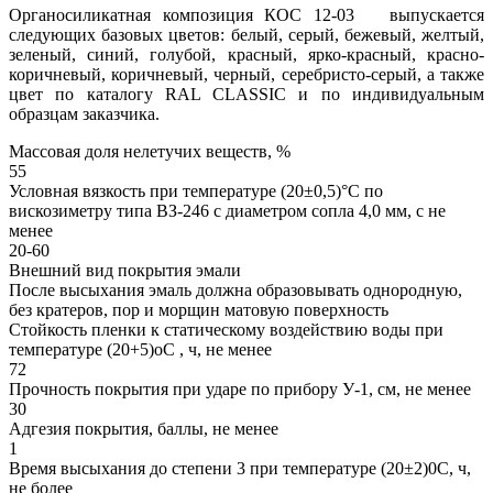
Органосиликатная композиция КОС 12-03 выпускается
следующих базовых цветов: белый, серый, бежевый, желтый,
зеленый, синий, голубой, красный, ярко-красный, красно-
коричневый, коричневый, черный, серебристо-серый, а также
цвет по каталогу RAL CLASSIC и по индивидуальным
образцам заказчика.
Массовая доля нелетучих веществ, %
55
Условная вязкость при температуре (20±0,5)°С по
вискозиметру типа ВЗ-246 с диаметром сопла 4,0 мм, с не
менее
20-60
Внешний вид покрытия эмали
После высыхания эмаль должна образовывать однородную,
без кратеров, пор и морщин матовую поверхность
Стойкость пленки к статическому воздействию воды при
температуре (20+5)оС , ч, не менее
72
Прочность покрытия при ударе по прибору У-1, см, не менее
30
Адгезия покрытия, баллы, не менее
1
Время высыхания до степени 3 при температуре (20±2)0С, ч,
не более