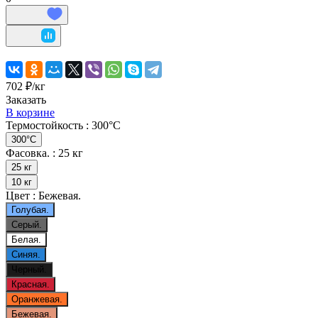
702 ₽/
кг
Заказать
В корзине
Термостойкость :
300°С
300°С
Фасовка. :
25 кг
25 кг
10 кг
Цвет :
Бежевая.
Голубая.
Серый.
Белая.
Синяя.
Черный.
Красная.
Оранжевая.
Бежевая.