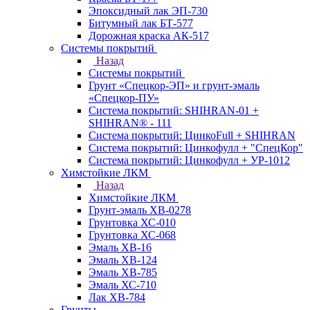
Эпоксидный лак ЭП-730
Битумный лак БТ-577
Дорожная краска АК-517
Системы покрытий
Назад
Системы покрытий
Грунт «Спецкор-ЭП» и грунт-эмаль
«Спецкор-ПУ»
Система покрытий: SHIHRAN-01 +
SHIHRAN® - 111
Система покрытий: ЦинкоFull + SHIHRAN
Система покрытий: Цинкофулл + "СпецКор"
Система покрытий: Цинкофулл + УР-1012
Химстойкие ЛКМ
Назад
Химстойкие ЛКМ
Грунт-эмаль ХВ-0278
Грунтовка ХС-010
Грунтовка ХС-068
Эмаль ХВ-16
Эмаль ХВ-124
Эмаль ХВ-785
Эмаль ХС-710
Лак ХВ-784
Грунты