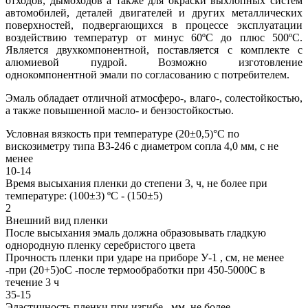
отходов, дымоходов а также для окраски выхлопных систем
автомобилей, деталей двигателей и других металлических
поверхностей, подвергающихся в процессе эксплуатации
воздействию температур от минус 60ºС до плюс 500ºС.
Является двухкомпонентной, поставляется с комплекте с
алюмиевой пудрой. Возможно изготовление
однокомпонентной эмали по согласованию с потребителем.
Эмаль обладает отличной атмосферо-, влаго-, солестойкостью,
а также повышенной масло- и бензостойкостью.
Условная вязкость при температуре (20±0,5)°С по
вискозиметру типа ВЗ-246 с диаметром сопла 4,0 мм, с не
менее
10-14
Время высыхания пленки до степени 3, ч, не более при
температуре: (100±3) ºС - (150±5)
2
Внешний вид пленки
После высыхания эмаль должна образовывать гладкую
однородную пленку серебристого цвета
Прочность пленки при ударе на приборе У-1 , см, не менее
-при (20+5)оС -после термообработки при 450-5000С в
течение 3 ч
35-15
Эластичность пленки при изгибе , мм, не более